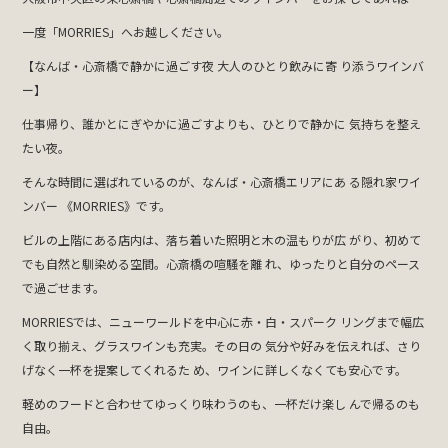
一度「MORRIES」へお越しください。
【なんば・心斎橋で静かに過ごす夜 大人のひとり飲みに寄 り添うワインバ
ー】
仕事帰り、誰かとにぎやかに過ごすよりも、ひとりで静かに 気持ちを整え
たい夜。
そんな時間に選ばれているのが、なんば・心斎橋エリアにあ る隠れ家ワイ
ンバー 《MORRIES》です。
ビルの上階にある店内は、落ち着いた照明と木の温もりが広 がり、初めて
でも自然と馴染める空間。心斎橋の喧騒を離 れ、ゆったりと自分のペース
で過ごせます。
MORRIESでは、ニューワールドを中心に赤・白・スパーク リングまで幅広
く取り揃え、グラスワインも充実。その日の 気分や好みを伝えれば、さり
げなく一杯を提案してくれるた め、ワインに詳しくなくても安心です。
軽めのフードと合わせてゆっくり味わうのも、一杯だけ楽し んで帰るのも
自由。