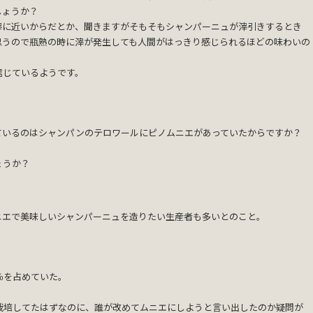
しょうか？
滓に近いからだとか、聞きますがそもそもシャンパーニュが滓引きするとき
思うので瓶熟の時に滓が発生しても人間がはっきり感じられるほどの味わいの
信じているようです。
。
ているのはシャンパンのテロワールにピノムニエがあっていたからですか？
ょうか？
ニエで美味しいシャンパーニュを造りたい生産者も多いとのこと。
。
％を占めていた。
栽培してたはずなのに、誰が改めてムニエにしようと言い出したのか疑問が