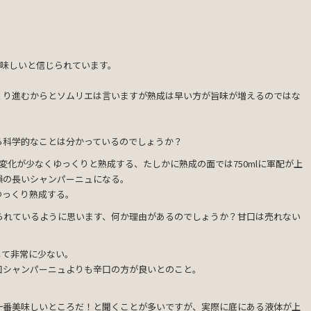
美味しいと信じられています。
くり進むからとソムリエは言いますが熟成は早い方が旨味が増えるのではな
ら科学的なことは分かっているのでしょうか？
温度変化が少なくゆっくりと熟成する、たしかに熟成の面では750mlに軍配が上
韻の長いシャンパーニュになる。
ゆっくり熟成する。
られているように思います、何か理由があるのでしょうか？甘口は売れない
して非常に少ない。
口シャンパーニュよりも辛口の方が良いとのこと。
一番美味しいところだ！と聞くことが多いですが、実際に底にある液体が上