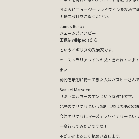
ちなみにニュージーランドワインを初めて
画像二枚目をご覧ください。
James Busby
ジェームズバズビー
画像はWikipediaから
というイギリスの政治家です。
オーストラリアワインの父と言われていま
また
葡萄を最初に持ってきた人はバズビーさん
Samuel Marsden
サミュエルマーズデンという宣教師です。
北島のケリケリという場所に植えたものの
今はケリケリにマーズデンワイナリーとい
一度行ってみたいですね！
✤どうぞよろしくお願い致します。