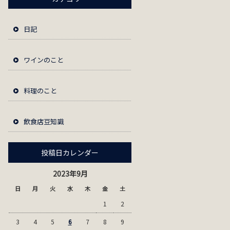
日記
ワインのこと
料理のこと
飲食店豆知識
投稿日カレンダー
2023年9月
日
月
火
水
木
金
土
1
2
3
4
5
6
7
8
9