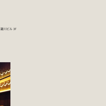
瀧川ビル 3F