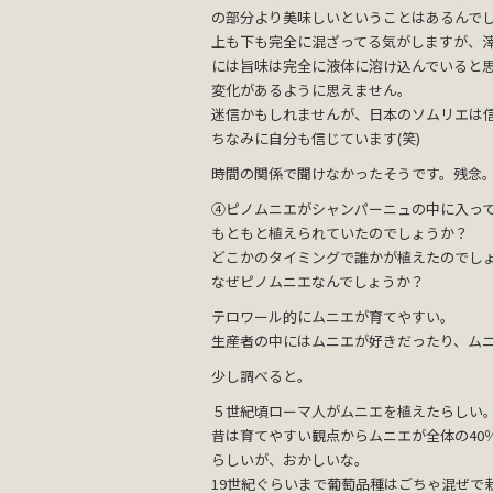
の部分より美味しいということはあるんで
上も下も完全に混ざってる気がしますが、
には旨味は完全に液体に溶け込んでいると
変化があるように思えません。
迷信かもしれませんが、日本のソムリエは
ちなみに自分も信じています(笑)
時間の関係で聞けなかったそうです。残念
④ピノムニエがシャンパーニュの中に入っ
もともと植えられていたのでしょうか？
どこかのタイミングで誰かが植えたのでし
なぜピノムニエなんでしょうか？
テロワール的にムニエが育てやすい。
生産者の中にはムニエが好きだったり、ム
少し調べると。
５世紀頃ローマ人がムニエを植えたらしい
昔は育てやすい観点からムニエが全体の40
らしいが、おかしいな。
19世紀ぐらいまで葡萄品種はごちゃ混ぜで