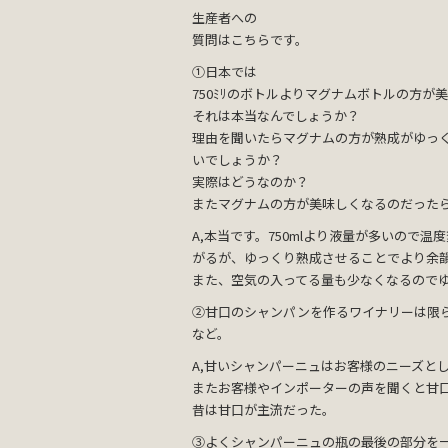
生産者への
質問はこちらです。
①日本では
750ﾐﾘのボトルよりマグナムボトルの方が
それは本当なんでしょうか？
理由を聞いたらマグナムの方が熟成がゆっ
いでしょうか？
実際はどうなのか？
またマグナムの方が美味しくなるのだった
A,本当です。750mlより液量が多いので
がるが、ゆっくり熟成させることでより余
また、空気の入ってる量も少なくなるので
②甘口のシャンパンを作るワイナリーは限
など。
A,甘いシャンパーニュはお客様のニーズと
またお客様やインポーターの声を聞くと甘
昔は甘口が主流だった。
③よくシャンパーニュの瓶の最後の部分を