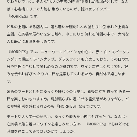
やわらいでいく。そんな“大人の至高の時 間”を楽しめる場所として、なん
ば・心斎橋エリアで人気を 集めているのが、隠れ家ワインバー
『MORRIES』です。
ビルの上階にある店内は、落ち着いた照明と木の温もりに包 まれた上質な
空間。心斎橋の賑わいを少し離れ、ゆったりと 流れる時間の中で、大切な
人と静かにお酒を楽しめます。
『MORRIES』では、ニューワールドワインを中心に、赤・ 白・スパークリ
ングまで幅広くラインナップ。グラスワイン も充実しており、その日の気
分や料理に合わせて楽しめるの が魅力です。ワインに詳しくなくても、好
みを伝えればぴっ たりの一杯を提案してくれるため、自然体で楽しめま
す。
軽めのフードとともにゆっくり味わうのも良し、食後に立ち 寄ってỈみる一
杯を楽しむのもおすすめ。肩肘張らずに過ご せる空気感がありながら、ど
こか特別感を感じられるのも 『MORRIES』ならではです。
デートや大人同士の語らい、ゆっくり飲みたい夜にもぴった り。なんば・
心斎橋で落ち着いてワインを楽しみたい方は、 『MORRIES』で心ほどける
時間を過ごしてみてはいかがで しょうか。