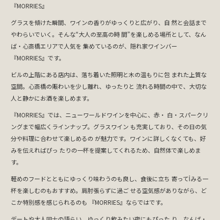
『MORRIES』
グラスを傾けた瞬間、ワインの香りがゆっくりと広がり、自 然と会話まで
やわらいでいく。そんな“大人の至高の時 間”を楽しめる場所として、なん
ば・心斎橋エリアで人気を 集めているのが、隠れ家ワインバー
『MORRIES』です。
ビルの上階にある店内は、落ち着いた照明と木の温もりに包 まれた上質な
空間。心斎橋の賑わいを少し離れ、ゆったりと 流れる時間の中で、大切な
人と静かにお酒を楽しめます。
『MORRIES』では、ニューワールドワインを中心に、赤・ 白・スパークリ
ングまで幅広くラインナップ。グラスワイン も充実しており、その日の気
分や料理に合わせて楽しめるの が魅力です。ワインに詳しくなくても、好
みを伝えればぴっ たりの一杯を提案してくれるため、自然体で楽しめま
す。
軽めのフードとともにゆっくり味わうのも良し、食後に立ち 寄ってỈみる一
杯を楽しむのもおすすめ。肩肘張らずに過ご せる空気感がありながら、ど
こか特別感を感じられるのも 『MORRIES』ならではです。
デートや大人同士の語らい、ゆっくり飲みたい夜にもぴった り。なんば・