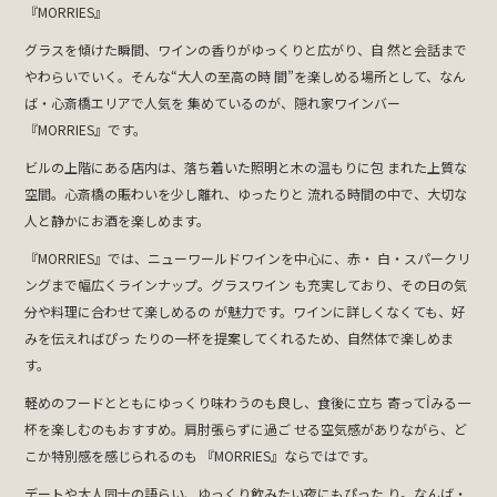
『MORRIES』
グラスを傾けた瞬間、ワインの香りがゆっくりと広がり、自 然と会話まで
やわらいでいく。そんな“大人の至高の時 間”を楽しめる場所として、なん
ば・心斎橋エリアで人気を 集めているのが、隠れ家ワインバー
『MORRIES』です。
ビルの上階にある店内は、落ち着いた照明と木の温もりに包 まれた上質な
空間。心斎橋の賑わいを少し離れ、ゆったりと 流れる時間の中で、大切な
人と静かにお酒を楽しめます。
『MORRIES』では、ニューワールドワインを中心に、赤・ 白・スパークリ
ングまで幅広くラインナップ。グラスワイン も充実しており、その日の気
分や料理に合わせて楽しめるの が魅力です。ワインに詳しくなくても、好
みを伝えればぴっ たりの一杯を提案してくれるため、自然体で楽しめま
す。
軽めのフードとともにゆっくり味わうのも良し、食後に立ち 寄ってỈみる一
杯を楽しむのもおすすめ。肩肘張らずに過ご せる空気感がありながら、ど
こか特別感を感じられるのも 『MORRIES』ならではです。
デートや大人同士の語らい、ゆっくり飲みたい夜にもぴった り。なんば・