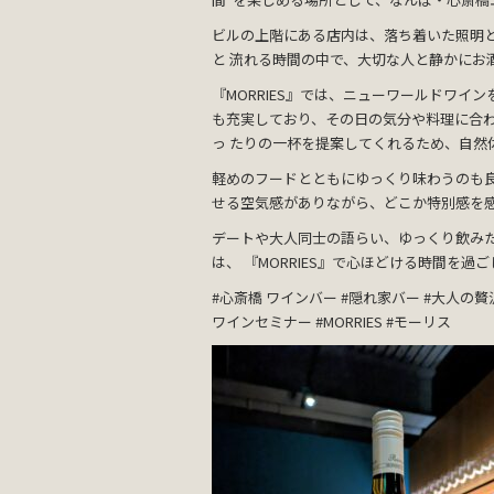
ビルの上階にある店内は、落ち着いた照明
と 流れる時間の中で、大切な人と静かにお
『MORRIES』では、ニューワールドワイ
も充実しており、その日の気分や料理に合わ
っ たりの一杯を提案してくれるため、自然
軽めのフードとともにゆっくり味わうのも良
せる空気感がありながら、どこか特別感を感じ
デートや大人同士の語らい、ゆっくり飲み
は、 『MORRIES』で心ほどける時間を過
#心斎橋 ワインバー #隠れ家バー #大人の贅
ワインセミナー #MORRIES #モーリス