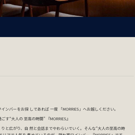
ンバーをお探 しであれば 一度 「MORRIES」へお越しください。
す“大人の 至高の時間” 『MORRIES』
りと広がり、自 然と会話までやわらいでいく。そんな“大人の至高の時
リアで人気を 集めているのが、隠れ家ワインバー 『MORRIES』です。