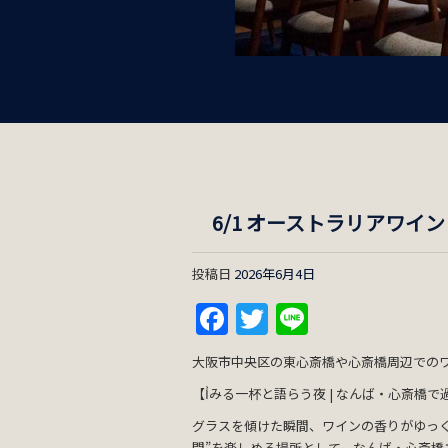
6/1 オーストラリアワイン
投稿日
2026年6月4日
Facebook
Twitter
Line
大阪市中央区の東心斎橋や心斎橋周辺でのワイ
【Ỉみる一杯と語らう夜 | なんば・心斎橋で過ご
グラスを傾けた瞬間、ワインの香りがゆっく
間”を楽しめる場所として、なんば・心斎橋エ