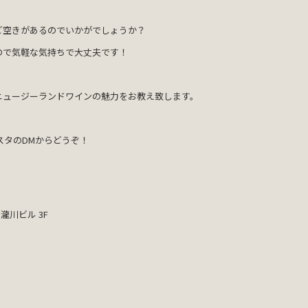
ど空きがあるのでいかがでしょうか？
ので気軽な気持ちで大丈夫です！
ニュージーランドワインの魅力をお教え致します。
。
スタのDMからどうぞ！
瀧川ビル 3F