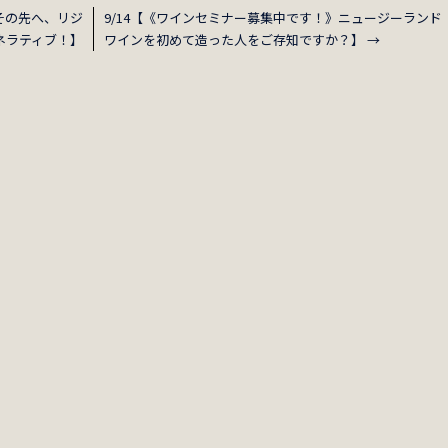
その先へ、リジ
9/14【《ワインセミナー募集中です！》ニュージーランド
ネラティブ！】
ワインを初めて造った人をご存知ですか？】
→