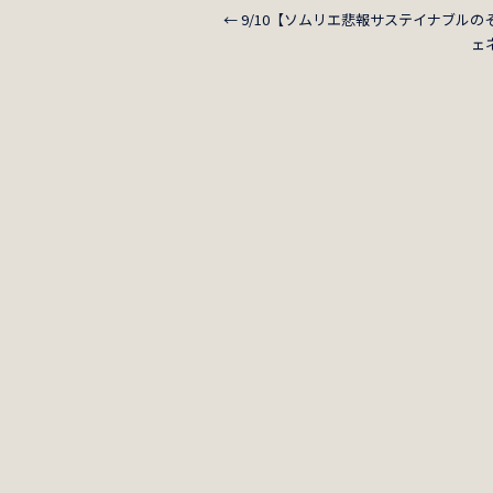
←
9/10【ソムリエ悲報サステイナブルの
ェ