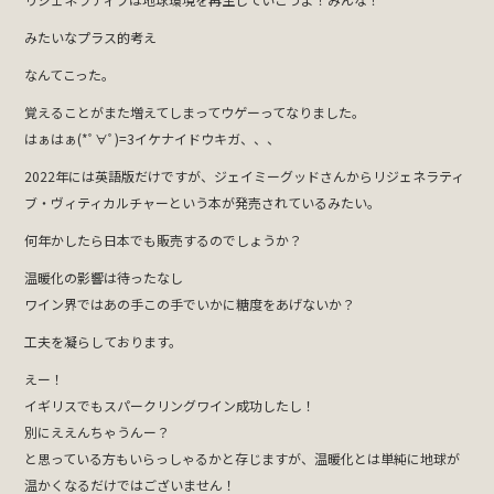
みたいなプラス的考え
なんてこった。
覚えることがまた増えてしまってウゲーってなりました。
はぁはぁ(*ﾟ∀ﾟ)=3イケナイドウキガ、、、
2022年には英語版だけですが、ジェイミーグッドさんからリジェネラティ
ブ・ヴィティカルチャーという本が発売されているみたい。
何年かしたら日本でも販売するのでしょうか？
温暖化の影響は待ったなし
ワイン界ではあの手この手でいかに糖度をあげないか？
工夫を凝らしております。
えー！
イギリスでもスパークリングワイン成功したし！
別にええんちゃうんー？
と思っている方もいらっしゃるかと存じますが、温暖化とは単純に地球が
温かくなるだけではございません！