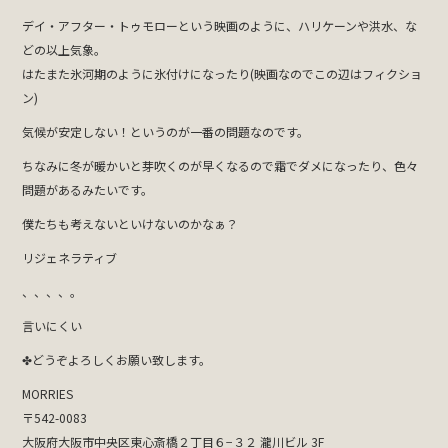
デイ・アフター・トゥモローという映画のように、ハリケーンや洪水、な
どの以上気象。
はたまた氷河期のように氷付けになったり(映画なのでこの辺はフィクショ
ン)
気候が安定しない！というのが一番の問題なのです。
ちなみに冬が暖かいと芽吹くのが早くなるので霜でダメになったり、色々
問題があるみたいです。
僕たちも考えないといけないのかなぁ？
リジェネラティブ
、、、、。
言いにくい
✤どうぞよろしくお願い致します。
MORRIES
〒542-0083
大阪府大阪市中央区東心斎橋２丁目６−３２ 瀧川ビル 3F